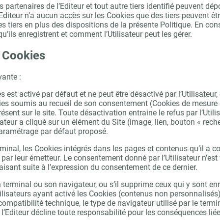
 partenaires de l’Editeur et tout autre tiers identifié peuvent dé
Editeur n’a aucun accès sur les Cookies que des tiers peuvent être
 tiers en plus des dispositions de la présente Politique. En consé
u’ils enregistrent et comment l’Utilisateur peut les gérer.
s Cookies
vante :
est activé par défaut et ne peut être désactivé par l’Utilisateu
ookies soumis au recueil de son consentement (Cookies de mesur
ésent sur le site. Toute désactivation entraine le refus par l’Uti
sateur a cliqué sur un élément du Site (image, lien, bouton « rech
e paramétrage par défaut proposé.
terminal, les Cookies intégrés dans les pages et contenus qu’il a
t par leur émetteur. Le consentement donné par l’Utilisateur n’es
faisant suite à l’expression du consentement de ce dernier.
 terminal ou son navigateur, ou s’il supprime ceux qui y sont enre
tilisateurs ayant activé les Cookies (contenus non personnalisés).
compatibilité technique, le type de navigateur utilisé par le term
, l’Editeur décline toute responsabilité pour les conséquences li