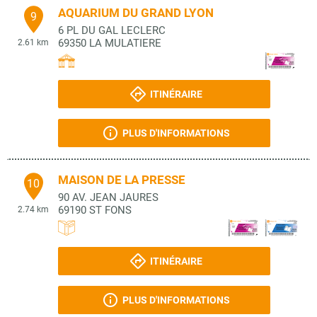
AQUARIUM DU GRAND LYON
9
6 PL DU GAL LECLERC
69350
LA MULATIERE
2.61 km
ITINÉRAIRE
PLUS D'INFORMATIONS
MAISON DE LA PRESSE
10
90 AV. JEAN JAURES
69190
ST FONS
2.74 km
ITINÉRAIRE
PLUS D'INFORMATIONS