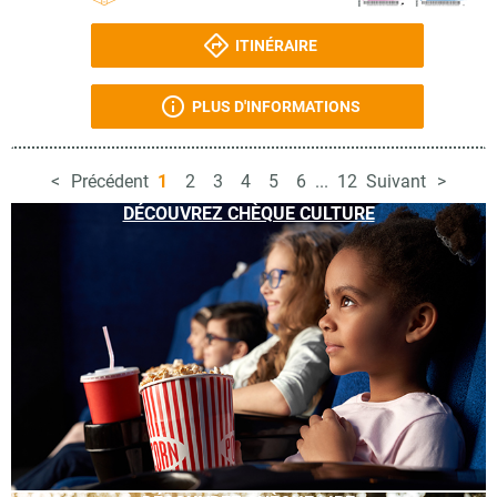
ITINÉRAIRE
PLUS D'INFORMATIONS
Précédent
1
2
3
4
5
6
...
12
Suivant
DÉCOUVREZ CHÈQUE CULTURE