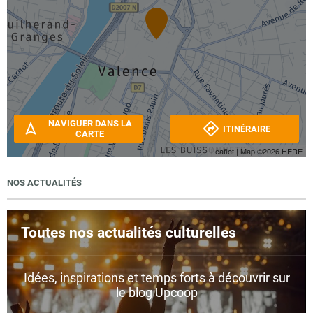
NAVIGUER DANS LA
ITINÉRAIRE
CARTE
Leaflet
| Map ©2026
HERE
NOS ACTUALITÉS
Toutes nos actualités culturelles
Idées, inspirations et temps forts à découvrir sur
le blog Upcoop