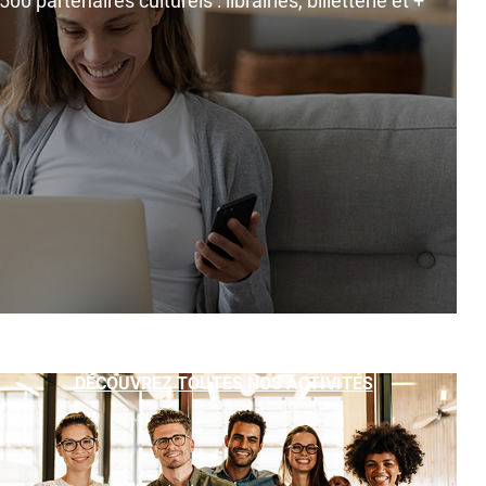
0 partenaires culturels : librairies, billetterie et +
DÉCOUVREZ TOUTES NOS ACTIVITÉS