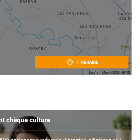
ITINÉRAIRE
Leaflet
| Map ©2026
HERE
nt chèque culture