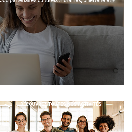
0 partenaires culturels : librairies, billetterie et +
DÉCOUVREZ TOUTES NOS ACTIVITÉS