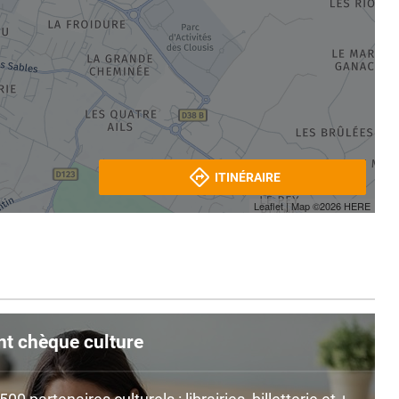
ITINÉRAIRE
Leaflet
| Map ©2026
HERE
nt chèque culture