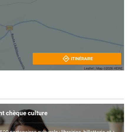
ITINÉRAIRE
Leaflet
| Map ©2026
HERE
nt chèque culture