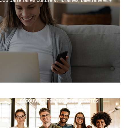
0 partenaires culturels : librairies, billetterie et +
DÉCOUVREZ TOUTES NOS ACTIVITÉS