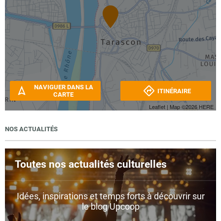
NAVIGUER DANS LA
ITINÉRAIRE
CARTE
Leaflet
| Map ©2026
HERE
NOS ACTUALITÉS
Toutes nos actualités culturelles
Idées, inspirations et temps forts à découvrir sur
le blog Upcoop