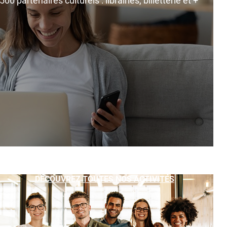
0 partenaires culturels : librairies, billetterie et +
DÉCOUVREZ TOUTES NOS ACTIVITÉS