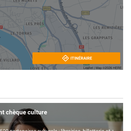
ITINÉRAIRE
Leaflet
| Map ©2026
HERE
nt chèque culture