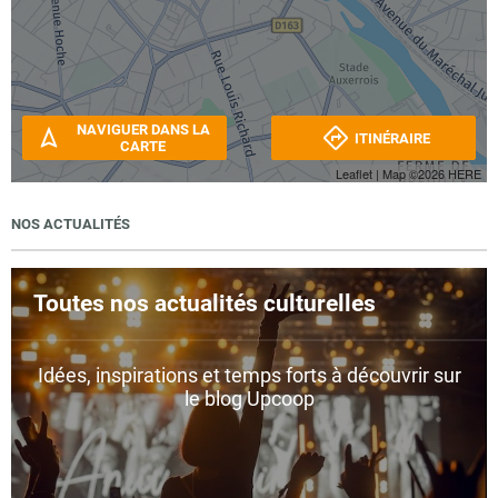
NAVIGUER DANS LA
ITINÉRAIRE
CARTE
Leaflet
| Map ©2026
HERE
NOS ACTUALITÉS
Toutes nos actualités culturelles
Idées, inspirations et temps forts à découvrir sur
le blog Upcoop