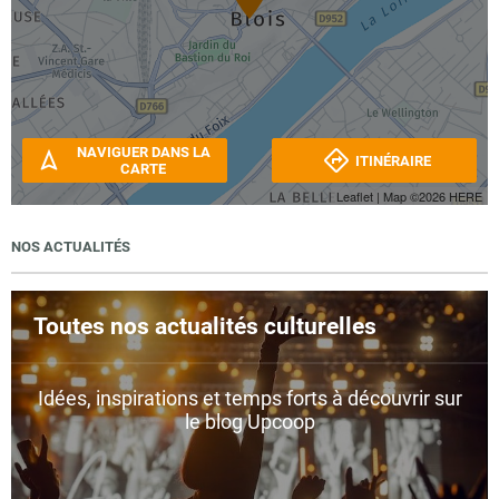
NAVIGUER DANS LA
ITINÉRAIRE
CARTE
Leaflet
| Map ©2026
HERE
NOS ACTUALITÉS
Toutes nos actualités culturelles
Idées, inspirations et temps forts à découvrir sur
le blog Upcoop