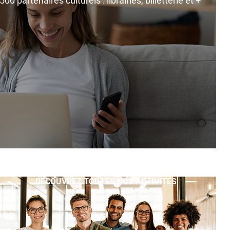
0 partenaires culturels : librairies, billetterie et +
DÉCOUVREZ TOUTES NOS ACTIVITÉS