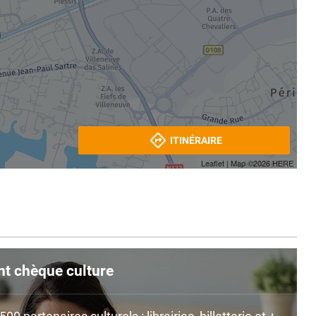
ITINÉRAIRE
Leaflet
| Map ©2026
HERE
nt chèque culture