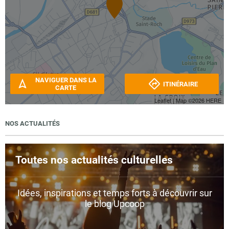
NAVIGUER DANS LA
ITINÉRAIRE
CARTE
Leaflet
| Map ©2026
HERE
NOS ACTUALITÉS
Toutes nos actualités culturelles
Idées, inspirations et temps forts à découvrir sur
le blog Upcoop