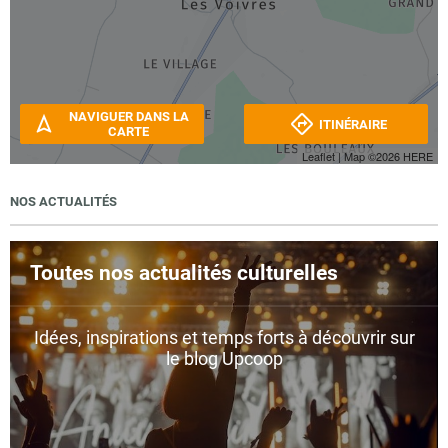
NAVIGUER DANS LA
ITINÉRAIRE
CARTE
Leaflet
| Map ©2026
HERE
NOS ACTUALITÉS
Toutes nos actualités culturelles
Idées, inspirations et temps forts à découvrir sur
le blog Upcoop