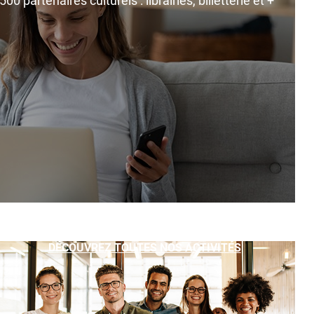
0 partenaires culturels : librairies, billetterie et +
DÉCOUVREZ TOUTES NOS ACTIVITÉS