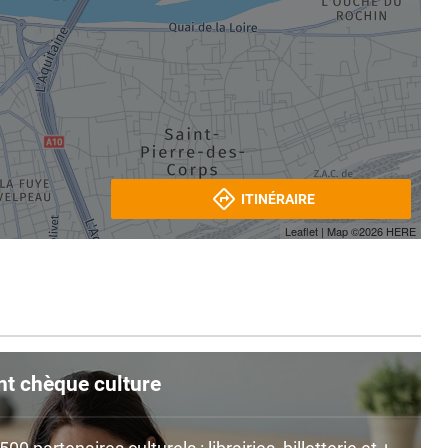
ITINÉRAIRE
Leaflet
| Map ©2026
HERE
nt chèque culture