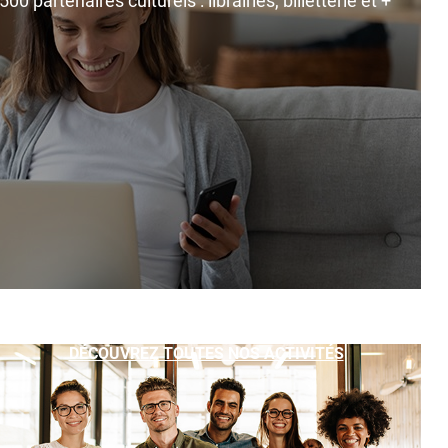
0 partenaires culturels : librairies, billetterie et +
DÉCOUVREZ TOUTES NOS ACTIVITÉS