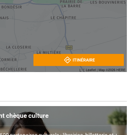
ITINÉRAIRE
Leaflet
| Map ©2026
HERE
nt chèque culture