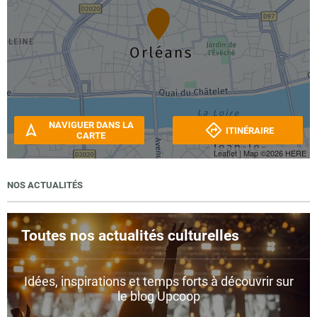
NAVIGUER DANS LA
ITINÉRAIRE
CARTE
Leaflet
| Map ©2026
HERE
NOS ACTUALITÉS
Toutes nos actualités culturelles
Idées, inspirations et temps forts à découvrir sur
le blog Upcoop