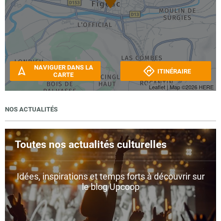
NAVIGUER DANS LA
ITINÉRAIRE
CARTE
Leaflet
| Map ©2026
HERE
NOS ACTUALITÉS
Toutes nos actualités culturelles
Idées, inspirations et temps forts à découvrir sur
le blog Upcoop