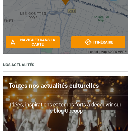
NAVIGUER DANS LA
ITINÉRAIRE
CARTE
Leaflet
| Map ©2026
HERE
NOS ACTUALITÉS
Toutes nos actualités culturelles
Idées, inspirations et temps forts à découvrir sur
le blog Upcoop