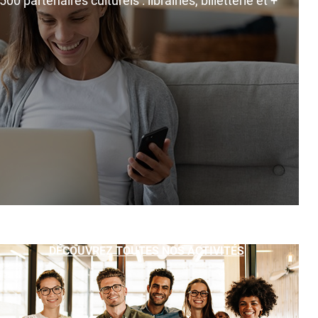
0 partenaires culturels : librairies, billetterie et +
DÉCOUVREZ TOUTES NOS ACTIVITÉS