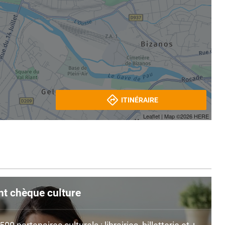
ITINÉRAIRE
Leaflet
| Map ©2026
HERE
nt chèque culture