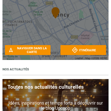
NAVIGUER DANS LA
ITINÉRAIRE
CARTE
Leaflet
| Map ©2026
HERE
NOS ACTUALITÉS
Toutes nos actualités culturelles
Idées, inspirations et temps forts à découvrir sur
le blog Upcoop