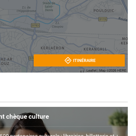
ITINÉRAIRE
Leaflet
| Map ©2026
HERE
nt chèque culture