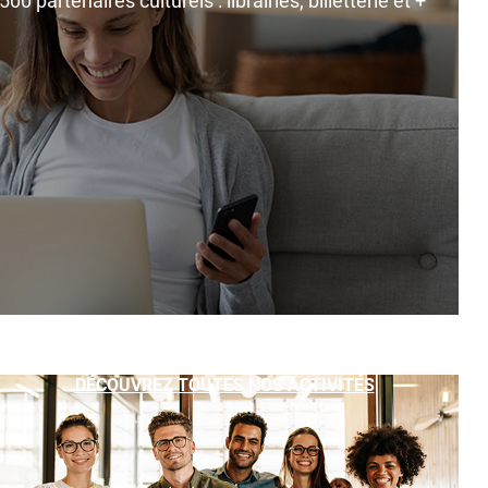
0 partenaires culturels : librairies, billetterie et +
DÉCOUVREZ TOUTES NOS ACTIVITÉS