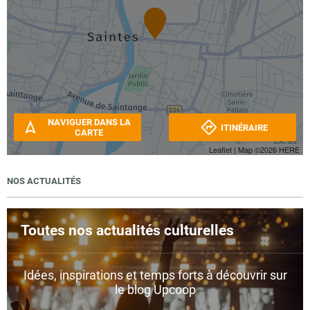
NAVIGUER DANS LA
ITINÉRAIRE
CARTE
Leaflet
| Map ©2026
HERE
NOS ACTUALITÉS
Toutes nos actualités culturelles
Idées, inspirations et temps forts à découvrir sur
le blog Upcoop