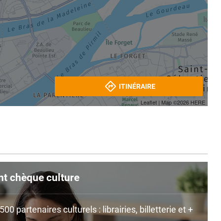
ITINÉRAIRE
Leaflet
| Map ©2026
HERE
nt chèque culture
0 partenaires culturels : librairies, billetterie et +