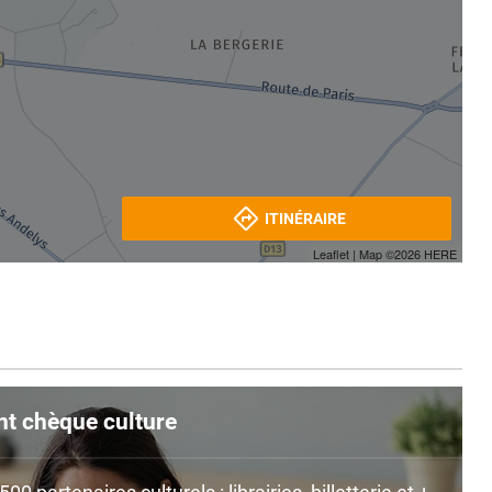
ITINÉRAIRE
Leaflet
| Map ©2026
HERE
nt chèque culture