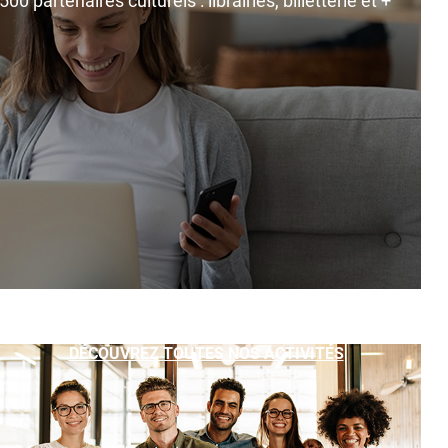
0 partenaires culturels : librairies, billetterie et +
DÉCOUVREZ TOUTES NOS ACTIVITÉS