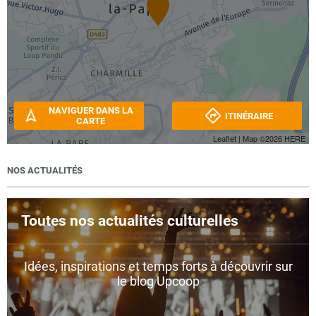
NAVIGUER DANS LA
ITINÉRAIRE
CARTE
Leaflet
| Map ©2026
HERE
NOS ACTUALITÉS
Toutes nos actualités culturelles
Idées, inspirations et temps forts à découvrir sur
le blog Upcoop