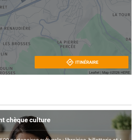
ITINÉRAIRE
Leaflet
| Map ©2026
HERE
nt chèque culture