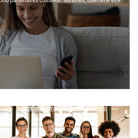
0 partenaires culturels : librairies, billetterie et +
DÉCOUVREZ TOUTES NOS ACTIVITÉS