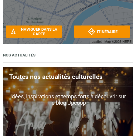
NAVIGUER DANS LA
ITINÉRAIRE
CARTE
Leaflet
| Map ©2026
HERE
NOS ACTUALITÉS
Toutes nos actualités culturelles
Idées, inspirations et temps forts à découvrir sur
le blog Upcoop