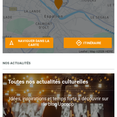
NAVIGUER DANS LA
ITINÉRAIRE
CARTE
Leaflet
| Map ©2026
HERE
NOS ACTUALITÉS
Toutes nos actualités culturelles
Idées, inspirations et temps forts à découvrir sur
le blog Upcoop