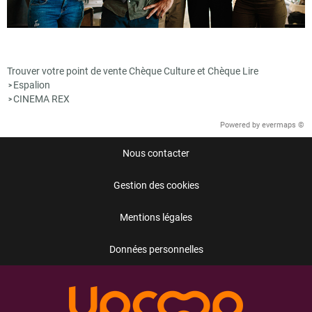
Trouver votre point de vente Chèque Culture et Chèque Lire
Espalion
>
CINEMA REX
>
Powered by
evermaps ©
Nous contacter
Gestion des cookies
Mentions légales
Données personnelles