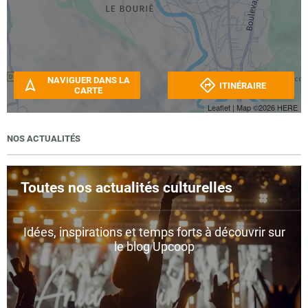
NAVIGUER DANS LA
ITINÉRAIRE
CARTE
Leaflet
| Map ©2026
HERE
NOS ACTUALITÉS
Toutes nos actualités culturelles
Idées, inspirations et temps forts à découvrir sur
le blog Upcoop