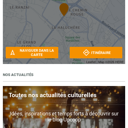
NAVIGUER DANS LA
ITINÉRAIRE
CARTE
Leaflet
| Map ©2026
HERE
NOS ACTUALITÉS
Toutes nos actualités culturelles
Idées, inspirations et temps forts à découvrir sur
le blog Upcoop