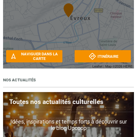
NAVIGUER DANS LA
ITINÉRAIRE
CARTE
Leaflet
| Map ©2026
HERE
NOS ACTUALITÉS
Toutes nos actualités culturelles
Idées, inspirations et temps forts à découvrir sur
le blog Upcoop