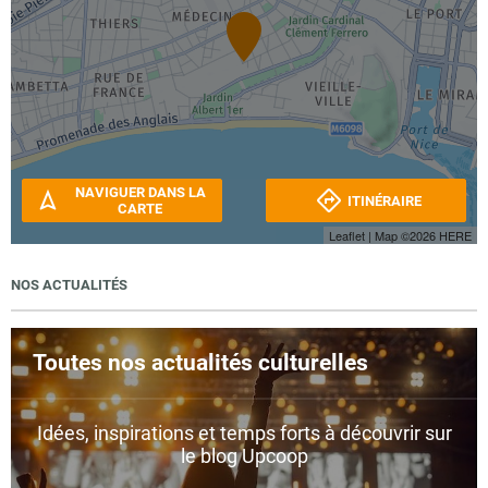
NAVIGUER DANS LA
ITINÉRAIRE
CARTE
Leaflet
| Map ©2026
HERE
NOS ACTUALITÉS
Toutes nos actualités culturelles
Idées, inspirations et temps forts à découvrir sur
le blog Upcoop