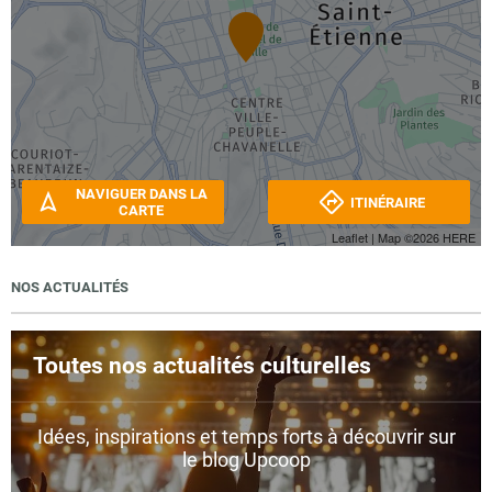
NAVIGUER DANS LA
ITINÉRAIRE
CARTE
Leaflet
| Map ©2026
HERE
NOS ACTUALITÉS
Toutes nos actualités culturelles
Idées, inspirations et temps forts à découvrir sur
le blog Upcoop