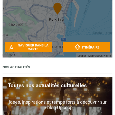
NAVIGUER DANS LA
ITINÉRAIRE
CARTE
Leaflet
| Map ©2026
HERE
NOS ACTUALITÉS
Toutes nos actualités culturelles
Idées, inspirations et temps forts à découvrir sur
le blog Upcoop