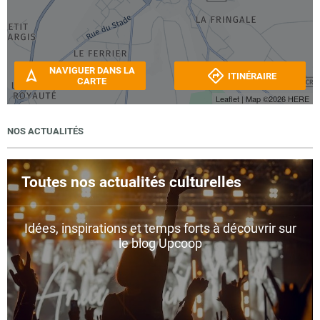
NAVIGUER DANS LA
ITINÉRAIRE
CARTE
Leaflet
| Map ©2026
HERE
NOS ACTUALITÉS
Toutes nos actualités culturelles
Idées, inspirations et temps forts à découvrir sur
le blog Upcoop