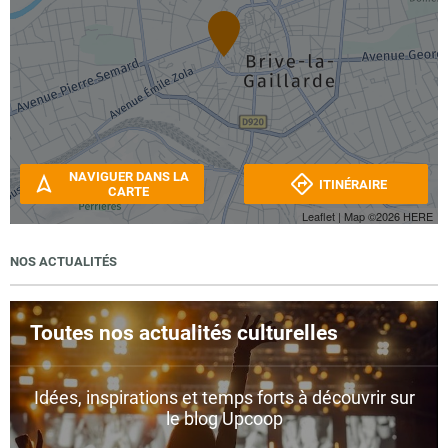
NAVIGUER DANS LA
ITINÉRAIRE
CARTE
Leaflet
| Map ©2026
HERE
NOS ACTUALITÉS
Toutes nos actualités culturelles
Idées, inspirations et temps forts à découvrir sur
le blog Upcoop