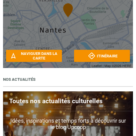
NAVIGUER DANS LA
ITINÉRAIRE
CARTE
Leaflet
| Map ©2026
HERE
NOS ACTUALITÉS
Toutes nos actualités culturelles
Idées, inspirations et temps forts à découvrir sur
le blog Upcoop