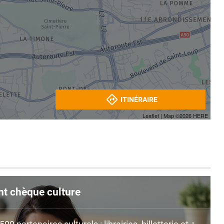
ITINÉRAIRE
Leaflet
| Map ©2026
HERE
nt chèque culture