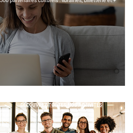
0 partenaires culturels : librairies, billetterie et +
DÉCOUVREZ TOUTES NOS ACTIVITÉS