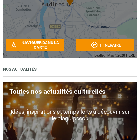
NAVIGUER DANS LA
ITINÉRAIRE
CARTE
Leaflet
| Map ©2026
HERE
NOS ACTUALITÉS
Toutes nos actualités culturelles
Idées, inspirations et temps forts à découvrir sur
le blog Upcoop