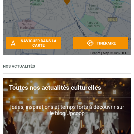
NAVIGUER DANS LA
ITINÉRAIRE
CARTE
Leaflet
| Map ©2026
HERE
NOS ACTUALITÉS
Toutes nos actualités culturelles
Idées, inspirations et temps forts à découvrir sur
le blog Upcoop