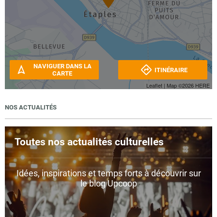
NAVIGUER DANS LA
ITINÉRAIRE
CARTE
Leaflet
| Map ©2026
HERE
NOS ACTUALITÉS
Toutes nos actualités culturelles
Idées, inspirations et temps forts à découvrir sur
le blog Upcoop