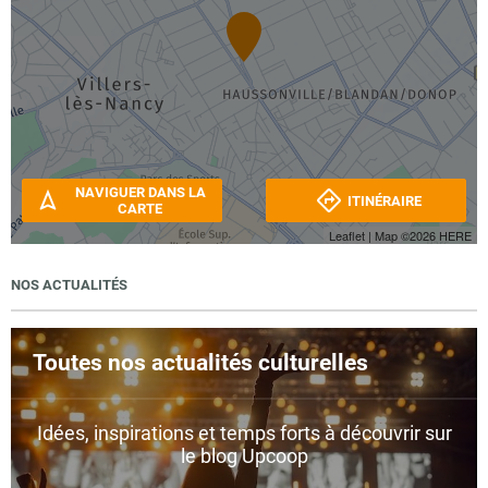
NAVIGUER DANS LA
ITINÉRAIRE
CARTE
Leaflet
| Map ©2026
HERE
NOS ACTUALITÉS
Toutes nos actualités culturelles
Idées, inspirations et temps forts à découvrir sur
le blog Upcoop