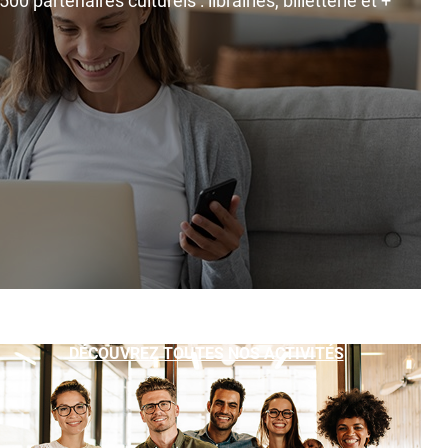
0 partenaires culturels : librairies, billetterie et +
DÉCOUVREZ TOUTES NOS ACTIVITÉS