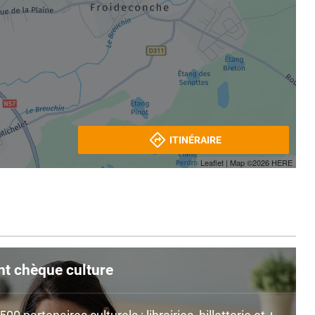
ITINÉRAIRE
Leaflet
| Map ©2026
HERE
nt chèque culture