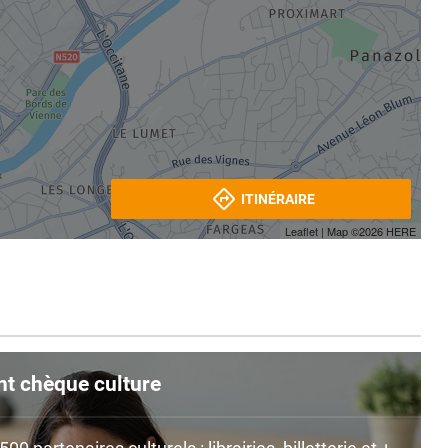
ITINÉRAIRE
Leaflet
| Map ©2026
HERE
nt chèque culture