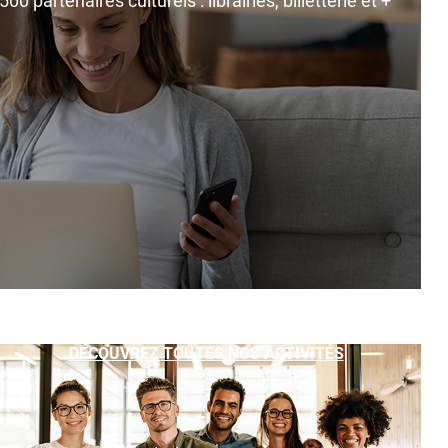
0 partenaires culturels : librairies, billetterie et +
DÉCOUVREZ TOUTES NOS ACTIVITÉS