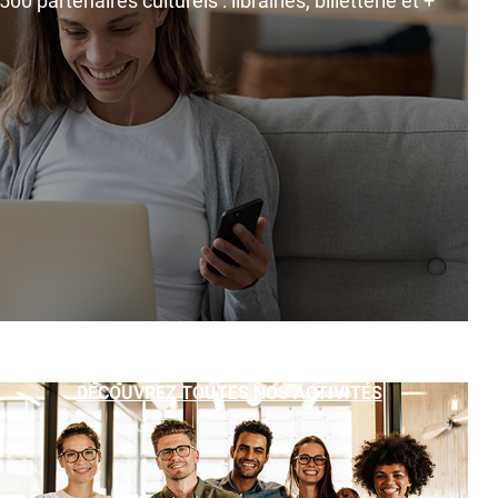
0 partenaires culturels : librairies, billetterie et +
DÉCOUVREZ TOUTES NOS ACTIVITÉS