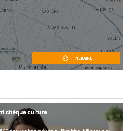
ITINÉRAIRE
Leaflet
| Map ©2026
HERE
nt chèque culture