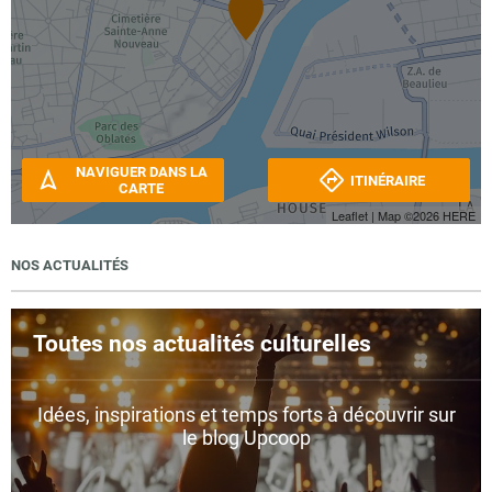
NAVIGUER DANS LA
ITINÉRAIRE
CARTE
Leaflet
| Map ©2026
HERE
NOS ACTUALITÉS
Toutes nos actualités culturelles
Idées, inspirations et temps forts à découvrir sur
le blog Upcoop