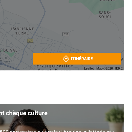
ITINÉRAIRE
Leaflet
| Map ©2026
HERE
nt chèque culture