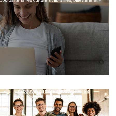
0 partenaires culturels : librairies, billetterie et +
DÉCOUVREZ TOUTES NOS ACTIVITÉS