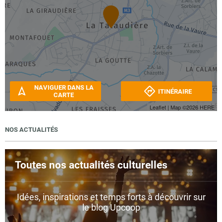
NAVIGUER DANS LA
ITINÉRAIRE
CARTE
Leaflet
| Map ©2026
HERE
NOS ACTUALITÉS
Toutes nos actualités culturelles
Idées, inspirations et temps forts à découvrir sur
le blog Upcoop