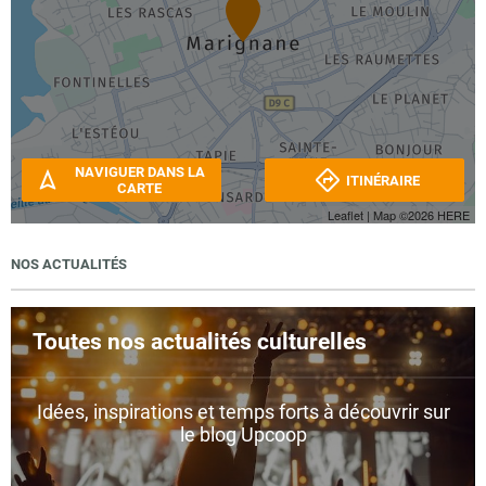
NAVIGUER DANS LA
ITINÉRAIRE
CARTE
Leaflet
| Map ©2026
HERE
NOS ACTUALITÉS
Toutes nos actualités culturelles
Idées, inspirations et temps forts à découvrir sur
le blog Upcoop