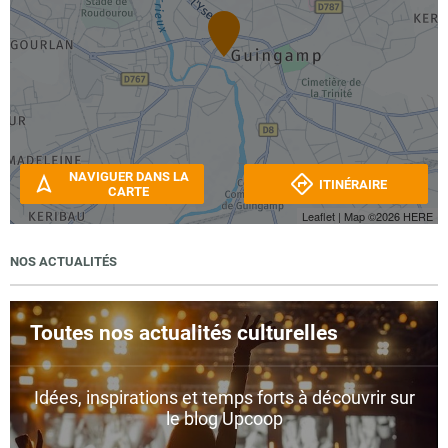
NAVIGUER DANS LA
ITINÉRAIRE
CARTE
Leaflet
| Map ©2026
HERE
NOS ACTUALITÉS
Toutes nos actualités culturelles
Idées, inspirations et temps forts à découvrir sur
le blog Upcoop